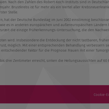
rauen. Nach den Zahlen des Robert-Koch-Instituts sind in Deutschla
sjahr. Brustkrebs ist für mehr als ein Viertel aller Krebsneuerkran
ster Stelle.
, hat der Deutsche Bundestag im Juni 2002 einstimmig beschlossen
e es in anderen europäischen und außereuropäischen Ländern be
zeit die einzige Früherkennungs-Untersuchung, die den Nachweis e
ten wird. Insbesondere die Entdeckung der nicht tastbaren, frühe
st, möglich. Mit einer entsprechenden Behandlung verbessern sic
in entscheidender Faktor für die Prognose: Frauen mit einer Tumor
is drei Zentimeter erreicht, sinken die Heilungsaussichten auf 60 
Cookie-E