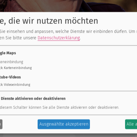
e, die wir nutzen möchten
Ich bin Mutter von 6
Sie einsehen und anpassen, welche Dienste wir einbinden dürfen.
Um 
Verant
sen Sie bitte unsere
Datenschutzerklärung
.
gle Maps
teneinbindung
ck
:
Karteneinbindung
tube-Videos
ck
:
Videoeinbindung
s Mammographie-Screening-Programm in Deutschland eingeführt
e Dienste aktivieren oder deaktivieren
 diesem Schalter können Sie alle Dienste aktivieren oder deaktivieren.
raphie-Screening-Programm in
b
Ausgewählte akzeptieren
Alle 