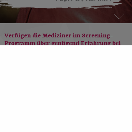
Verfügen die Mediziner im Screening-
Programm über genügend Erfahrung bei
der Abklärungsdiagnostik bei Verdacht auf
Brustkrebs? Haben erfahrene
Brustkrebsdiagnostiker in den
Brustzentren nicht mehr Erfahrung?
Die Abklärungsdiagnostik innerhalb des Mammographie-
Screening-Programms liegt in der Verantwortung der
Programmverantwortlichen Ärzte. Dafür kommen nur Ärzte in
Frage, die über langjährige Mammographie-Erfahrung
verfügen. Bevor sie ihre Aufgabe übernehmen können,
werden sie in zahlreichen Fortbildungsveranstaltungen und
mit einer mindestens 4-wöchigen Hospitation („angeleitete
Tätigkeit“) speziell auf die Aufgaben innerhalb des Screening-