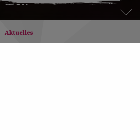
Aktuelles
Eine Frage, viele Antworten
29. Oktober 2015
Ab welchem Alter sollten Frauen zum Mammografie-
Screening gehen? Und wie häufig sollte die Brust dann
untersucht werden? In den USA wurden nun neue Antworten
gegeben.
Von Werner Bartens
Die Untersuchung hat ähnlich viele Kritiker wie Befürworter.
Um kaum einen Früherkennungstest ranken sich so viele