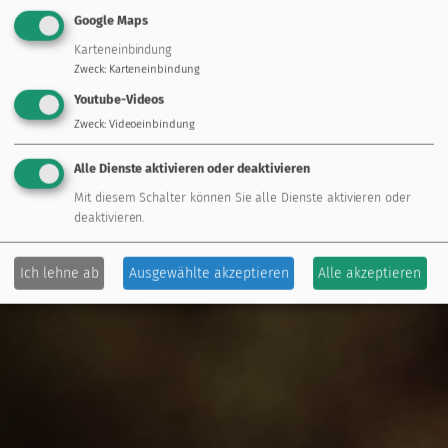
Google Maps
Karteneinbindung
Zweck
:
Karteneinbindung
Youtube-Videos
Zweck
:
Videoeinbindung
Alle Dienste aktivieren oder deaktivieren
Mit diesem Schalter können Sie alle Dienste aktivieren oder
deaktivieren.
Ich lehne ab
Ausgewählte akzeptieren
Alle akzeptieren