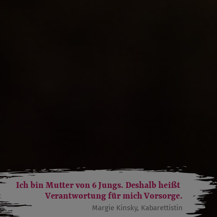
Ich bin Mutter von 6 Jungs. Deshalb heißt
Verantwortung für mich Vorsorge.
Margie Kinsky, Kabarettistin