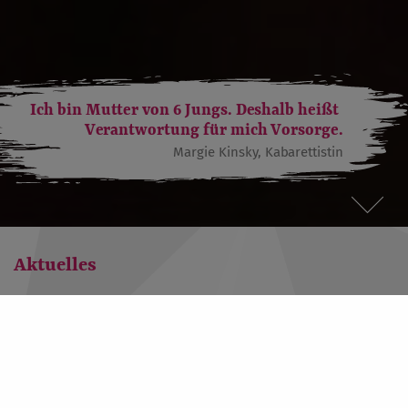
Ich bin Mutter von 6 Jungs. Deshalb heißt
Verantwortung für mich Vorsorge.
Margie Kinsky, Kabarettistin
Aktuelles
„Ein Plädoyer für die Mammographie“
12. Dezember 2017