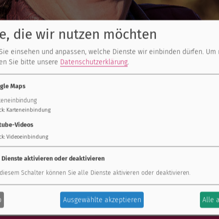
e, die wir nutzen möchten
Ich bin Mutter von 6
Sie einsehen und anpassen, welche Dienste wir einbinden dürfen.
Um 
Verant
sen Sie bitte unsere
Datenschutzerklärung
.
gle Maps
teneinbindung
ck
:
Karteneinbindung
tube-Videos
ck
:
Videoeinbindung
creening Zentrum Bonn, Rhein-Sieg, Euskirchen
e Dienste aktivieren oder deaktivieren
 diesem Schalter können Sie alle Dienste aktivieren oder deaktivieren.
b
Ausgewählte akzeptieren
Alle 