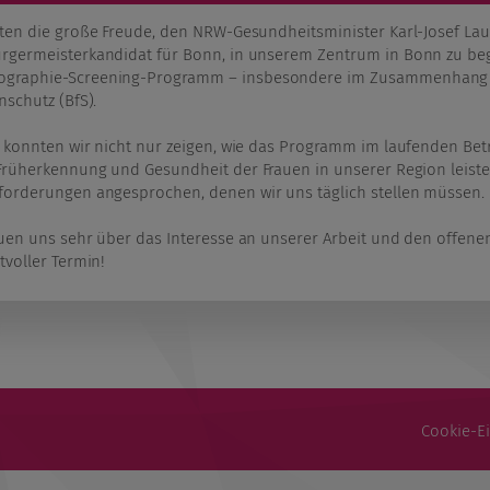
tten die große Freude, den NRW-Gesundheitsminister Karl-Josef L
rgermeisterkandidat für Bonn, in unserem Zentrum in Bonn zu beg
raphie-Screening-Programm – insbesondere im Zusammenhang mi
nschutz (BfS).
t konnten wir nicht nur zeigen, wie das Programm im laufenden Bet
Früherkennung und Gesundheit der Frauen in unserer Region leistet
forderungen angesprochen, denen wir uns täglich stellen müssen.
euen uns sehr über das Interesse an unserer Arbeit und den offen
tvoller Termin!
Cookie-E