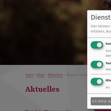
Dienst
Hier können 
erfahren, le
Goo
Kar
Zwe
You
Zwe
Start
>
Blog
>
Aktuelles
> Besuch im Mammographie-S
All
Aktuelles
Mit
Ich lehne a